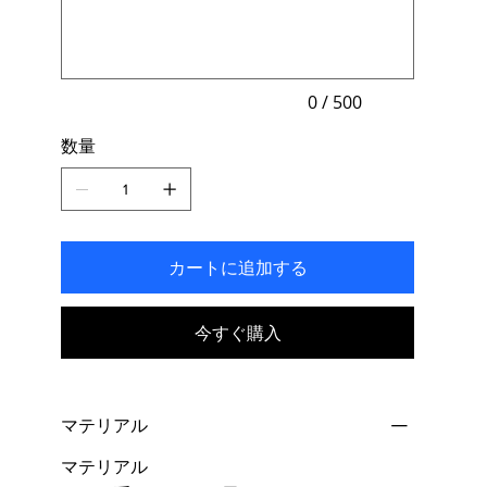
500
文
字
ま
で
入
力
0 / 500
で
き
数量
ま
す。
カートに追加する
今すぐ購入
マテリアル
マテリアル