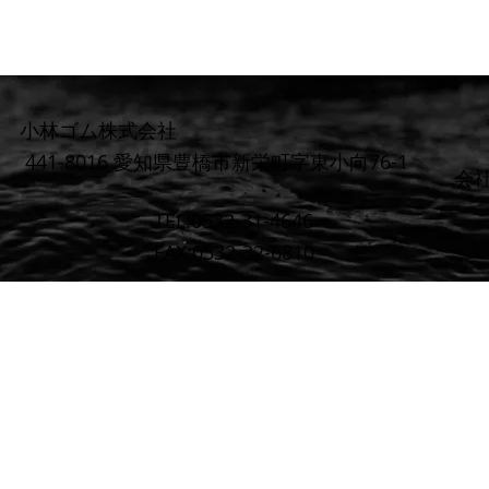
小林ゴム株式会社
441-8016 愛知県豊橋市新栄町字東小向76-1
​会
TEL:0532-31-4646
FAX:0532-32-6810