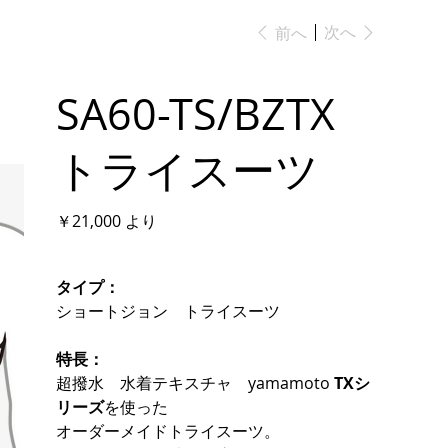
次へ
前へ
SA60-TS/BZTX
トライスーツ
価
￥21,000
より
格
タイプ：
ショートジョン トライスーツ
特長：
超撥水 水着テキスチャ yamamoto
TXシ
リーズ
を使った
オーダーメイドトライスーツ。