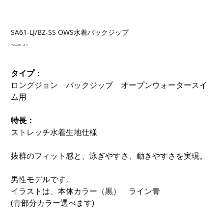
SA61-LJ/BZ-SS OWS水着バックジップ
価
￥20,000
より
格
タイプ：
ロングジョン バックジップ オープンウォータースイ
ム用
特長：
ストレッチ水着生地仕様
抜群のフィット感と、泳ぎやすさ、動きやすさを実現。
男性モデルです。
イラストは、本体カラー（黒） ライン青
(青部分カラー選べます)