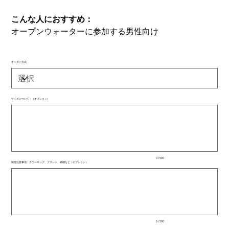
こんな人におすすめ：
オープンウォーターに参加する男性向け
オーダー方式
サイズについて：（オプション）
最
大
500
文
字
ま
で
入
0 / 500
力
製造注意事項：カラーリング、プリント、納期など（オプション）
で
最
き
大
ま
500
文
す。
字
ま
で
入
0 / 500
力