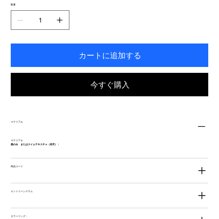
で
数量
き
ま
す。
カートに追加する
今すぐ購入
マテリアル
マテリアル
黒のみ またはスイムテキスチャ（色可）：
商品コード
エントリーシステム
カラーリング：