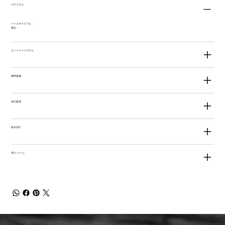
マテリアル
ベースマテリアル：
厚み：
エントリーシステム
標準装備
切口処理
防水加工
3Dイメージ