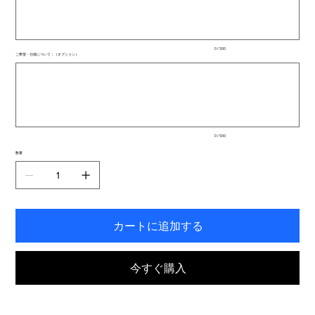
文
字
ま
で
入
0 / 500
力
ご希望・仕様について：（オプション）
で
最
き
大
ま
500
文
す。
字
ま
で
入
0 / 500
力
で
数量
き
ま
す。
カートに追加する
今すぐ購入