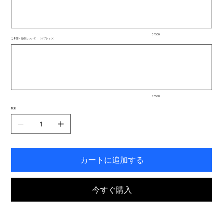
文
字
ま
で
入
0 / 500
力
ご希望・仕様について：（オプション）
で
最
き
大
ま
500
文
す。
字
ま
で
入
0 / 500
力
で
数量
き
ま
す。
カートに追加する
今すぐ購入