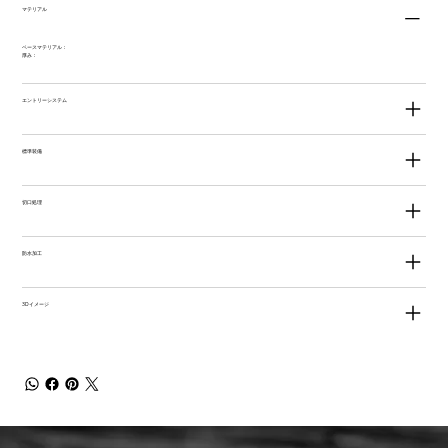
マテリアル
ベースマテリアル：
厚み：
エントリーシステム
標準装備
切口処理
防水加工
3Dイメージ