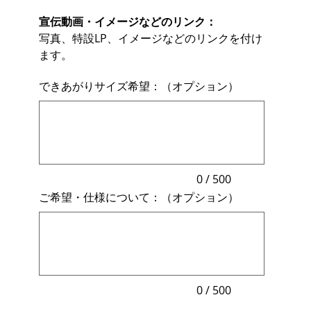
宣伝動画・イメージなどのリンク：
写真、特設LP、イメージなどのリンクを付け
ます。
できあがりサイズ希望：（オプション）
最
大
500
文
字
ま
で
入
力
0 / 500
で
ご希望・仕様について：（オプション）
き
ま
最
す。
大
500
文
字
ま
で
入
力
0 / 500
で
き