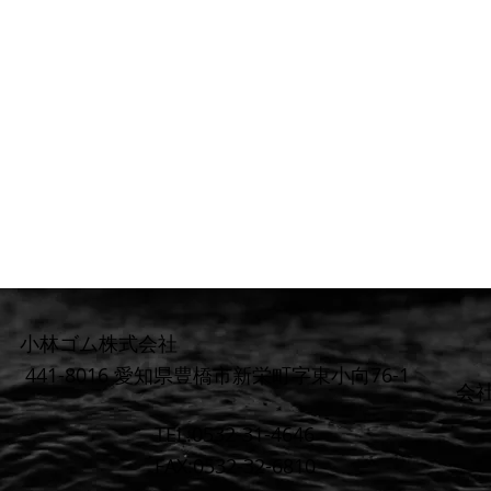
小林ゴム株式会社
441-8016 愛知県豊橋市新栄町字東小向76-1
​会
TEL:0532-31-4646
FAX:0532-32-6810