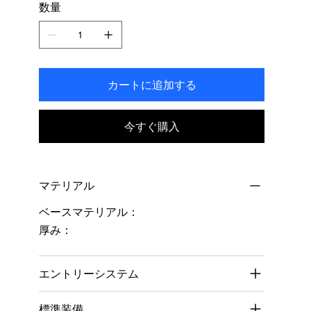
数量
ま
す。
カートに追加する
今すぐ購入
マテリアル
ベースマテリアル：
厚み：
エントリーシステム
標準装備