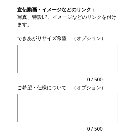
宣伝動画・イメージなどのリンク：
写真、特設LP、イメージなどのリンクを付け
ます。
できあがりサイズ希望：（オプション）
最
大
500
文
字
ま
で
入
力
0 / 500
で
ご希望・仕様について：（オプション）
き
ま
最
す。
大
500
文
字
ま
で
入
力
0 / 500
で
き