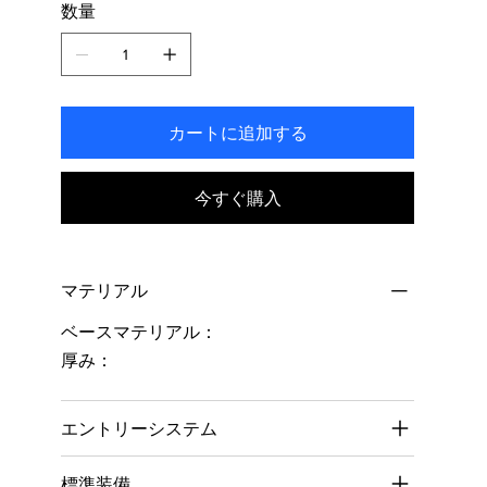
数量
ま
す。
カートに追加する
今すぐ購入
マテリアル
ベースマテリアル：
厚み：
エントリーシステム
標準装備