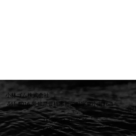
小林ゴム株式会社
441-8016 愛知県豊橋市新栄町字東小向76-1
​会
TEL:0532-31-4646
FAX:0532-32-6810