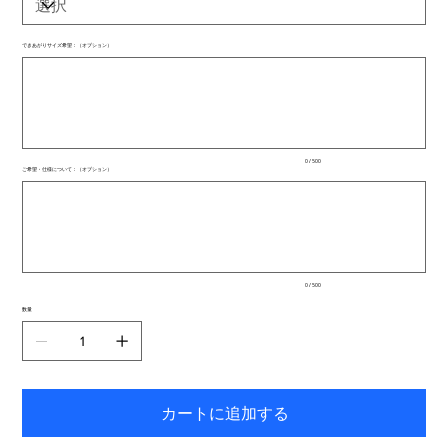
できあがりサイズ希望：（オプション）
最
大
500
文
字
ま
で
入
0 / 500
力
ご希望・仕様について：（オプション）
で
最
き
大
ま
500
文
す。
字
ま
で
入
0 / 500
力
で
数量
き
ま
す。
カートに追加する