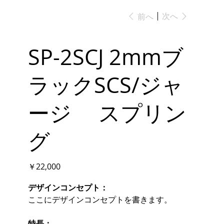
次へ
前へ
SP-2SCJ 2mmブ
ラックSCS/ジャ
ージ スプリン
グ
価
￥22,000
格
デザインコンセプト：
ここにデザインコンセプトを書きます。
特長：