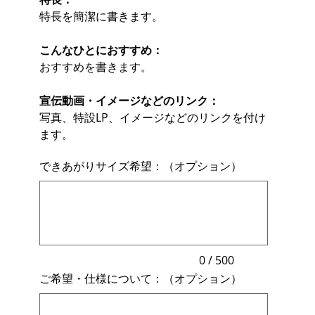
特長を簡潔に書きます。
こんなひとにおすすめ：
おすすめを書きます。
宣伝動画・イメージなどのリンク：
写真、特設LP、イメージなどのリンクを付け
ます。
できあがりサイズ希望：（オプション）
最
大
500
文
字
ま
で
入
力
0 / 500
で
ご希望・仕様について：（オプション）
き
ま
最
す。
大
500