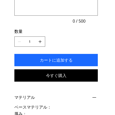
文
字
ま
で
入
力
0 / 500
で
き
数量
ま
す。
カートに追加する
今すぐ購入
マテリアル
ベースマテリアル：
厚み：