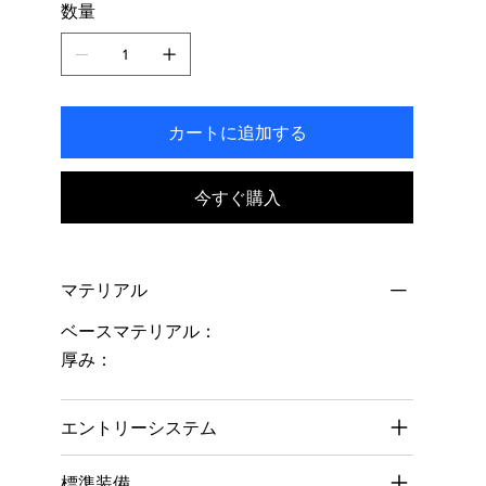
数量
ま
す。
カートに追加する
今すぐ購入
マテリアル
ベースマテリアル：
厚み：
エントリーシステム
標準装備