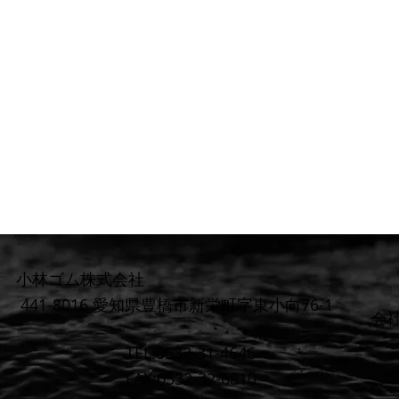
小林ゴム株式会社
441-8016 愛知県豊橋市新栄町字東小向76-1
​会
TEL:0532-31-4646
FAX:0532-32-6810