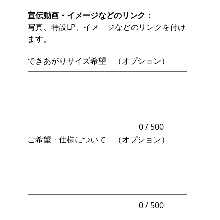
宣伝動画・イメージなどのリンク：
写真、特設LP、イメージなどのリンクを付け
ます。
できあがりサイズ希望：（オプション）
最
大
500
文
字
ま
で
入
力
0 / 500
で
ご希望・仕様について：（オプション）
き
ま
最
す。
大
500
文
字
ま
で
入
力
0 / 500
で
き