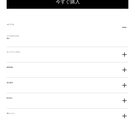
今すぐ購入
マテリアル
ベースマテリアル：
厚み：
エントリーシステム
標準装備
切口処理
防水加工
3Dイメージ