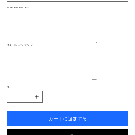
できあがりサイズ希望：（オプション）
最
大
500
文
字
ま
で
入
0 / 500
力
ご希望・仕様について：（オプション）
で
最
き
大
ま
500
文
す。
字
ま
で
入
0 / 500
力
で
数量
き
ま
す。
カートに追加する