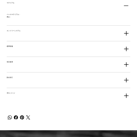
マテリアル
ベースマテリアル：
厚み：
エントリーシステム
標準装備
切口処理
防水加工
3Dイメージ