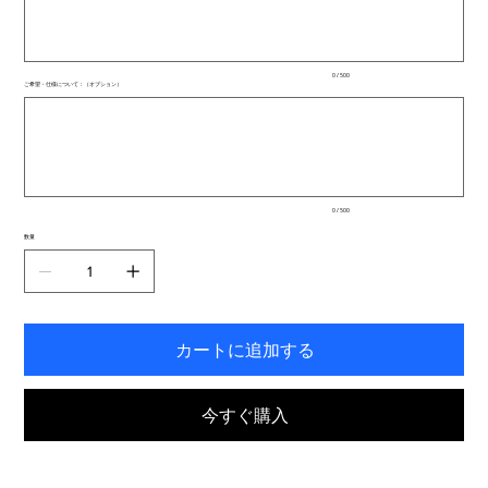
文
字
ま
で
入
0 / 500
力
ご希望・仕様について：（オプション）
で
最
き
大
ま
500
文
す。
字
ま
で
入
0 / 500
力
で
数量
き
ま
す。
カートに追加する
今すぐ購入