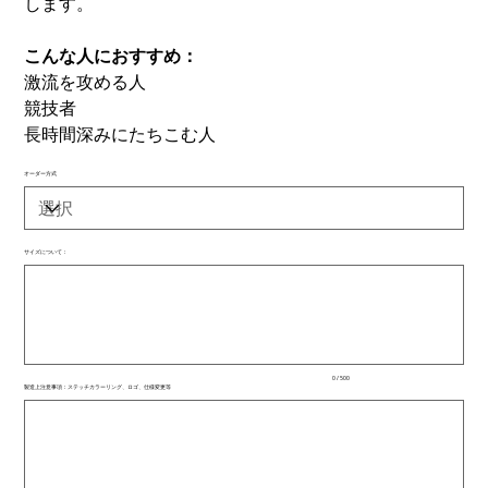
します。
こんな人におすすめ：
激流を攻める人
競技者
長時間深みにたちこむ人
オーダー方式
サイズについて：
最
大
500
文
字
ま
で
入
0 / 500
力
製造上注意事項：ステッチカラーリング、ロゴ、仕様変更等
で
最
き
大
ま
500
文
す。
字
ま
で