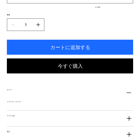
入
0 / 500
力
で
数量
き
ま
す。
カートに追加する
今すぐ購入
タイプ
ドライストッキング
アイテム名
厚み