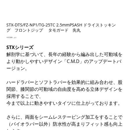
STX-DTS/FZ-NP1/TG-25TC 2.5mmPSASH ドライストッキン
グ フロントジップ タモガード 先丸
価
￥57,000
より
格
STXシリーズ
解剖学に基づいて、長年の経験から編み出した可動域を
より動かしやすいデザイン「C.M.D」のアップデートバ
ージョン。
ハードラバーとソフトラバーを効果的に組み合わせ、股
関節、膝関節の可動域の自由度を高める立体デザインを
採用することで、
今まで以上に動きやすいタイツに仕上がっております。
さらに、両面をシームレステーピング加工をすることで
（バイオラバー以外）防水性が高まりフィット感も向上