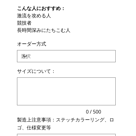
こんな人におすすめ：
激流を攻める人
競技者
長時間深みにたちこむ人
オーダー方式
サイズについて：
最
大
500
文
字
ま
で
入
力
0 / 500
で
製造上注意事項：ステッチカラーリング、ロ
き
ま
ゴ、仕様変更等
す。
最