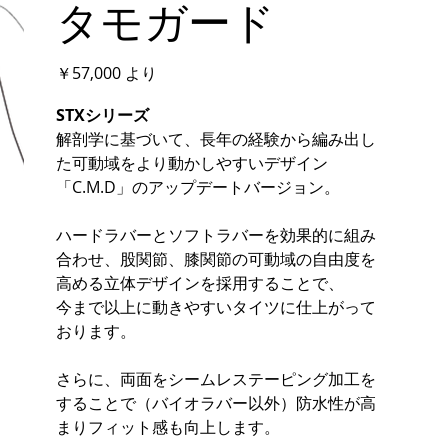
タモガード
価
￥57,000
より
格
STXシリーズ
解剖学に基づいて、長年の経験から編み出し
た可動域をより動かしやすいデザイン
「C.M.D」のアップデートバージョン。
ハードラバーとソフトラバーを効果的に組み
合わせ、股関節、膝関節の可動域の自由度を
高める立体デザインを採用することで、
今まで以上に動きやすいタイツに仕上がって
おります。
さらに、両面をシームレステーピング加工を
することで（バイオラバー以外）防水性が高
まりフィット感も向上します。