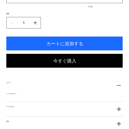
入
0 / 500
力
で
数量
き
ま
す。
カートに追加する
今すぐ購入
タイプ
ノーマルタイツ
アイテム名
厚み