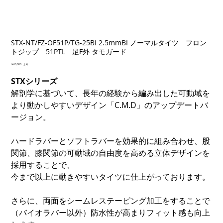
STX-NT/FZ-OF51P/TG-25BI 2.5mmBI ノーマルタイツ フロン
トジップ 51PTL 足F外 タモガード
価
￥60,000
より
格
STXシリーズ
解剖学に基づいて、長年の経験から編み出した可動域を
より動かしやすいデザイン「C.M.D」のアップデートバ
ージョン。
ハードラバーとソフトラバーを効果的に組み合わせ、股
関節、膝関節の可動域の自由度を高める立体デザインを
採用することで、
今まで以上に動きやすいタイツに仕上がっております。
さらに、両面をシームレステーピング加工をすることで
（バイオラバー以外）防水性が高まりフィット感も向上