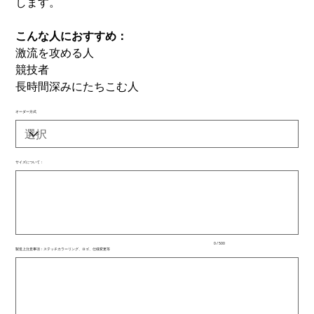
します。
こんな人におすすめ：
激流を攻める人
競技者
長時間深みにたちこむ人
オーダー方式
サイズについて：
最
大
500
文
字
ま
で
入
0 / 500
力
製造上注意事項：ステッチカラーリング、ロゴ、仕様変更等
で
最
き
大
ま
500
文
す。
字
ま
で