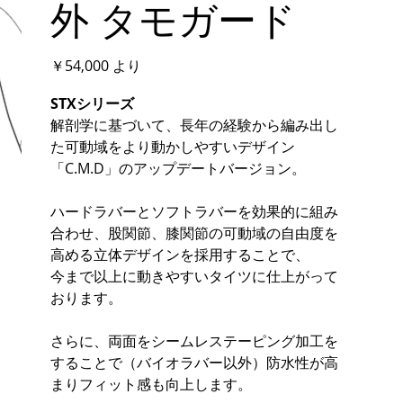
外 タモガード
価
￥54,000
より
格
STXシリーズ
解剖学に基づいて、長年の経験から編み出し
た可動域をより動かしやすいデザイン
「C.M.D」のアップデートバージョン。
ハードラバーとソフトラバーを効果的に組み
合わせ、股関節、膝関節の可動域の自由度を
高める立体デザインを採用することで、
今まで以上に動きやすいタイツに仕上がって
おります。
さらに、両面をシームレステーピング加工を
することで（バイオラバー以外）防水性が高
まりフィット感も向上します。