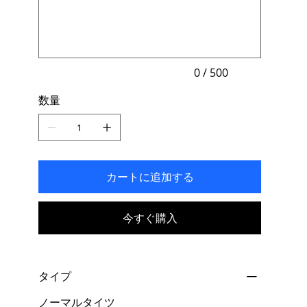
大
500
文
字
ま
で
入
力
0 / 500
で
き
数量
ま
す。
カートに追加する
今すぐ購入
タイプ
ノーマルタイツ