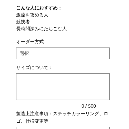
こんな人におすすめ：
激流を攻める人
競技者
長時間深みにたちこむ人
オーダー方式
サイズについて：
最
大
500
文
字
ま
で
入
力
0 / 500
で
製造上注意事項：ステッチカラーリング、ロ
き
ま
ゴ、仕様変更等
す。
最