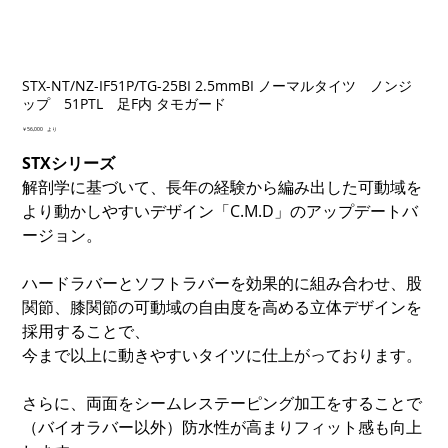
STX-NT/NZ-IF51P/TG-25BI 2.5mmBI ノーマルタイツ ノンジ
ップ 51PTL 足F内 タモガード
価
￥56,000
より
格
STXシリーズ
解剖学に基づいて、長年の経験から編み出した可動域を
より動かしやすいデザイン「C.M.D」のアップデートバ
ージョン。
ハードラバーとソフトラバーを効果的に組み合わせ、股
関節、膝関節の可動域の自由度を高める立体デザインを
採用することで、
今まで以上に動きやすいタイツに仕上がっております。
さらに、両面をシームレステーピング加工をすることで
（バイオラバー以外）防水性が高まりフィット感も向上