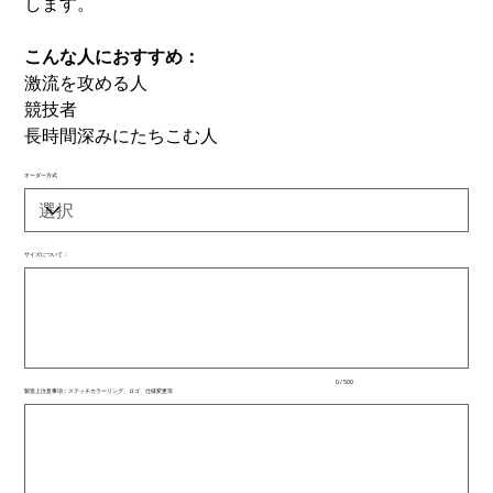
します。
こんな人におすすめ：
激流を攻める人
競技者
長時間深みにたちこむ人
オーダー方式
サイズについて：
最
大
500
文
字
ま
で
入
0 / 500
力
製造上注意事項：ステッチカラーリング、ロゴ、仕様変更等
で
最
き
大
ま
500
文
す。
字
ま
で