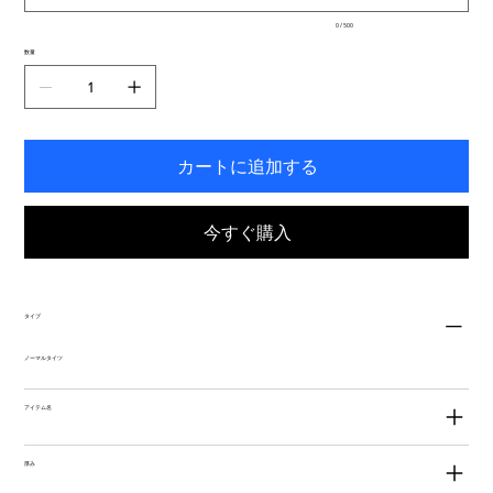
入
0 / 500
力
で
数量
き
ま
す。
カートに追加する
今すぐ購入
タイプ
ノーマルタイツ
アイテム名
厚み