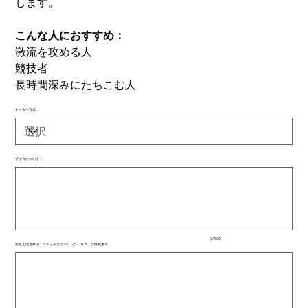
します。
こんな人におすすめ：
激流を攻める人
競技者
長時間深みにたちこむ人
オーダー方式
サイズについて：
最
大
500
文
字
ま
で
入
0 / 500
力
製造上注意事項：ステッチカラーリング、ロゴ、仕様変更等
で
最
き
大
ま
500
文
す。
字
ま
で