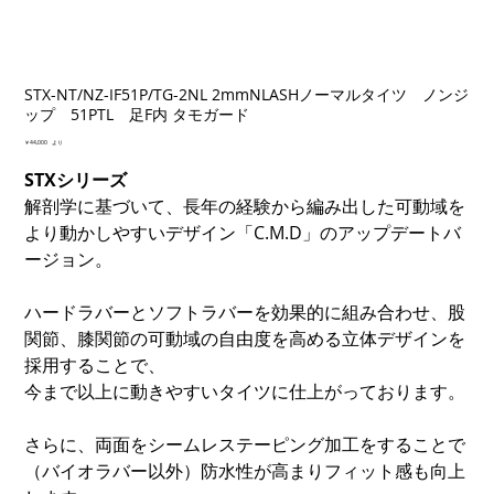
STX-NT/NZ-IF51P/TG-2NL 2mmNLASHノーマルタイツ ノンジ
ップ 51PTL 足F内 タモガード
価
￥44,000
より
格
STXシリーズ
解剖学に基づいて、長年の経験から編み出した可動域を
より動かしやすいデザイン「C.M.D」のアップデートバ
ージョン。
ハードラバーとソフトラバーを効果的に組み合わせ、股
関節、膝関節の可動域の自由度を高める立体デザインを
採用することで、
今まで以上に動きやすいタイツに仕上がっております。
さらに、両面をシームレステーピング加工をすることで
（バイオラバー以外）防水性が高まりフィット感も向上