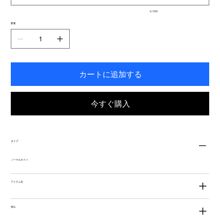
入
0 / 500
力
で
数量
き
ま
す。
カートに追加する
今すぐ購入
タイプ
ノーマルタイツ
アイテム名
厚み