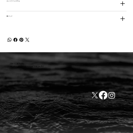
エントリーシステム
膝パッド
小林ゴム株式会社
441-8016 愛知県豊橋市新栄町字東小向76-1
TEL:0532-31-4646
​会社概要
FAX:0532-32-6810
​利用規約