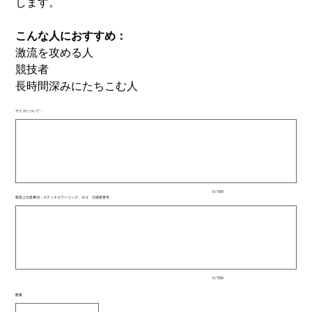
します。
こんな人におすすめ：
激流を攻める人
競技者
長時間深みにたちこむ人
サイズについて：
最
大
500
文
字
ま
で
入
0 / 500
力
製造上注意事項：ステッチカラーリング、ロゴ、仕様変更等
で
最
き
大
ま
500
文
す。
字
ま
で
入
0 / 500
力
で
数量
き
ま