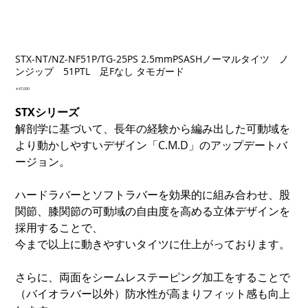
STX-NT/NZ-NF51P/TG-25PS 2.5mmPSASHノーマルタイツ ノ
ンジップ 51PTL 足Fなし タモガード
価
￥47,000
格
STXシリーズ
解剖学に基づいて、長年の経験から編み出した可動域を
より動かしやすいデザイン「C.M.D」のアップデートバ
ージョン。
ハードラバーとソフトラバーを効果的に組み合わせ、股
関節、膝関節の可動域の自由度を高める立体デザインを
採用することで、
今まで以上に動きやすいタイツに仕上がっております。
さらに、両面をシームレステーピング加工をすることで
（バイオラバー以外）防水性が高まりフィット感も向上