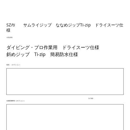
SZ/ti サムライジップ ななめジップTi-zip ドライスーツ仕
様
価
￥50,000
格
ダイビング・プロ作業用 ドライスーツ仕様
斜めジップ Ti-zip 簡易防水仕様
目的：（オプション）
最
大
500
文
字
ま
で
入
0 / 500
力
仕様変更事項（オプション）
で
最
き
大
ま
500
文
す。
字
ま
で