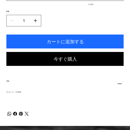
入
0 / 500
力
で
数量
き
ま
す。
カートに追加する
今すぐ購入
用途
ダイビング プロ作業