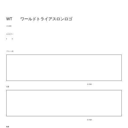
WT ワールドトライアスロンロゴ
価
￥1,000
格
ロゴカラー
プリント名
最
大
500
文
字
ま
で
入
0 / 500
力
位置
で
最
き
大
ま
500
文
す。
字
ま
で
入
0 / 500
力
で
数量