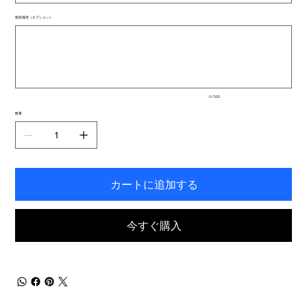
製造備考（オプション）
最
大
500
文
字
ま
で
入
0 / 500
力
で
数量
き
ま
す。
カートに追加する
今すぐ購入