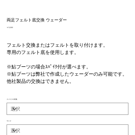
両足フェルト底交換 ウェーダー
価
￥12,000
格
フェルト交換またはフェルトを取り付けます。
専用のフェルト底を使用します。
※鮎ブーツの場合ｽﾊﾟｲｸ付が選べます。
※鮎ブーツは弊社で作成したウェーダーのみ可能です。
他社製品の交換はできません。
スパイクの有無
サイズ