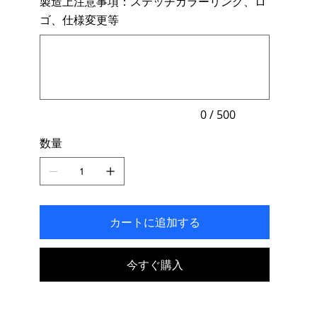
製造上注意事項：ステッチカラーリング、ロ
ま
ゴ、仕様変更等
す。
最
大
500
文
字
ま
で
入
力
0 / 500
で
き
数量
ま
す。
カートに追加する
今すぐ購入