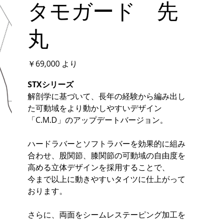
タモガード 先
丸
価
￥69,000
より
格
STXシリーズ
解剖学に基づいて、長年の経験から編み出し
た可動域をより動かしやすいデザイン
「C.M.D」のアップデートバージョン。
ハードラバーとソフトラバーを効果的に組み
合わせ、股関節、膝関節の可動域の自由度を
高める立体デザインを採用することで、
今まで以上に動きやすいタイツに仕上がって
おります。
さらに、両面をシームレステーピング加工を