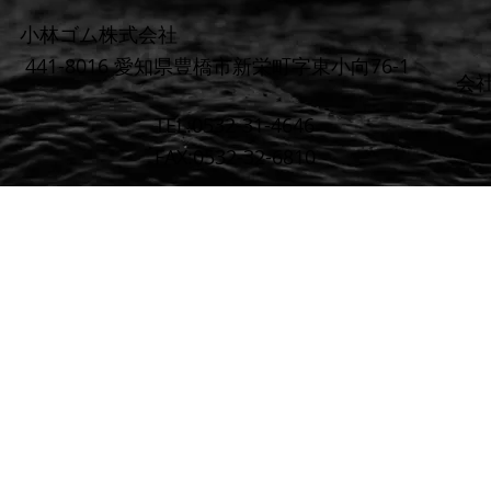
小林ゴム株式会社
441-8016 愛知県豊橋市新栄町字東小向76-1
​会
TEL:0532-31-4646
FAX:0532-32-6810