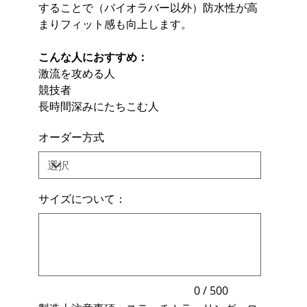
することで（バイオラバー以外）防水性が高
まりフィット感も向上します。
こんな人におすすめ：
激流を攻める人
競技者
長時間深みにたちこむ人
オーダー方式
サイズについて：
最
大
500
文
字
ま
で
入
力
0 / 500
で
き