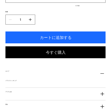
入
0 / 500
力
で
数量
き
ま
す。
カートに追加する
今すぐ購入
タイプ
ドライストッキング
アイテム名
厚み