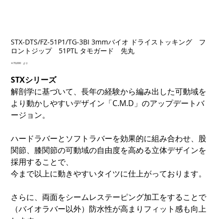
STX-DTS/FZ-51P1/TG-3BI 3mmバイオ ドライストッキング フ
ロントジップ 51PTL タモガード 先丸
価
￥70,000
より
格
STXシリーズ
解剖学に基づいて、長年の経験から編み出した可動域を
より動かしやすいデザイン「C.M.D」のアップデートバ
ージョン。
ハードラバーとソフトラバーを効果的に組み合わせ、股
関節、膝関節の可動域の自由度を高める立体デザインを
採用することで、
今まで以上に動きやすいタイツに仕上がっております。
さらに、両面をシームレステーピング加工をすることで
（バイオラバー以外）防水性が高まりフィット感も向上