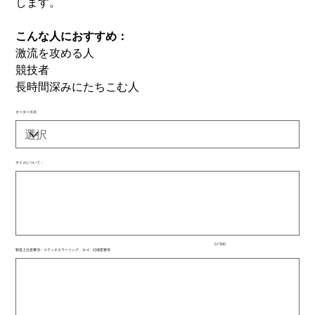
します。
こんな人におすすめ：
激流を攻める人
競技者
長時間深みにたちこむ人
オーダー方式
サイズについて：
最
大
500
文
字
ま
で
入
0 / 500
力
製造上注意事項：ステッチカラーリング、ロゴ、仕様変更等
で
最
き
大
ま
500
文
す。
字
ま
で