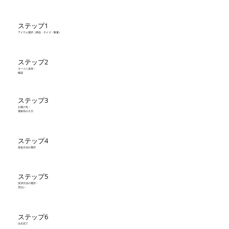
ステップ1
アイテム選択（商品・サイズ・数量）
ステップ2
カートに追加・
確認
ステップ3
お届け先・
連絡先の入力
ステップ4
発送方法の選択
ステップ5
決済方法の選択・
支払い
ステップ6
注文完了