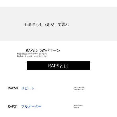
組み合わせ（BTO）で選ぶ
​RAPS５つのパターン
弊社企画製品についてのRAPS （オーダー）
価格帯は、５つのパターンに分類されます。
RAPSとは
RAPS0
リピート
型をそのまま利用。
型紙作成料は無料
​RAPS1
フルオーダー
採寸から新規に
型を作成。