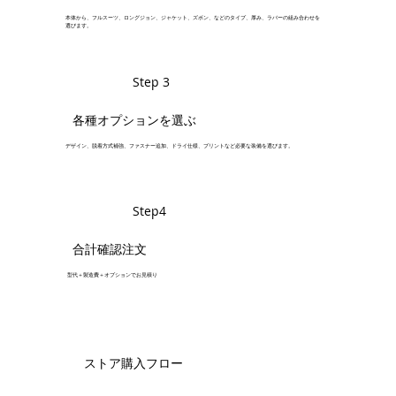
本体から、フルスーツ、ロングジョン、ジャケット、ズボン、などのタイプ、厚み、ラバーの組み合わせを
選びます。
Step 3
各種オプションを選ぶ
デザイン、脱着方式補強、ファスナー追加、ドライ仕様、プリントなど必要な装備を選びます。
Step4
合計確認注文
型代＋製造費＋オプションでお見積り
ストア購入フロー