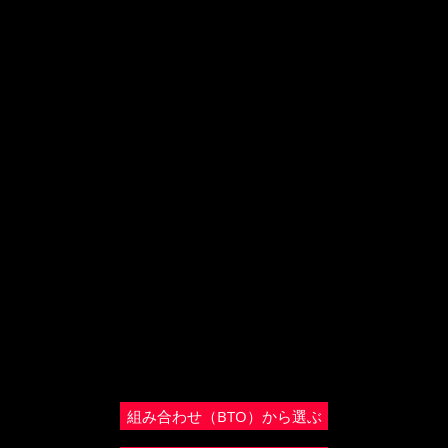
あなたの欲しいが
きっとある
用途で選ぶ、組み合わせで選ぶ。
あなたの理想のウエットスーツが見つかります。
組み合わせ（BTO）から選ぶ