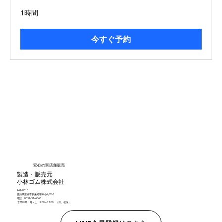
1時間
今すぐ予約
安心の実店舗販売
製造・販売元
小林ゴム株式会社
441-8016
愛知県豊橋市新栄町字東小向76-1
電話：0532-31-4646
営業時間：月～土 9:00～17:00 （日、祝休）