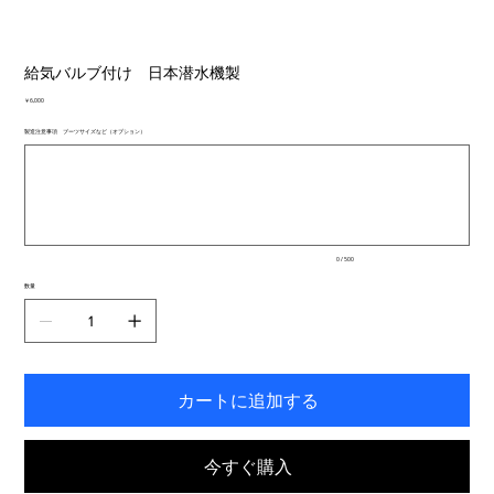
給気バルブ付け 日本潜水機製
価
￥6,000
格
製造注意事項 ブーツサイズなど（オプション）
最
大
500
文
字
ま
で
入
0 / 500
力
で
数量
き
ま
す。
カートに追加する
今すぐ購入