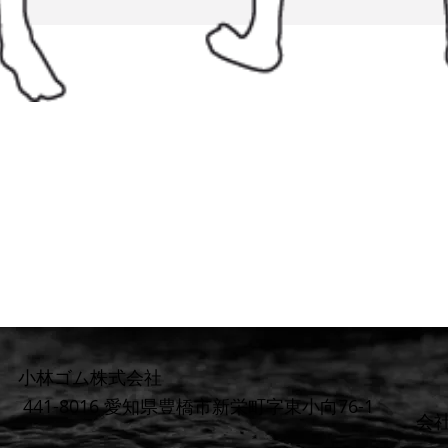
小林ゴム株式会社
441-8016 愛知県豊橋市新栄町字東小向76-1
​会