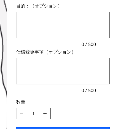
目的：（オプション）
最
大
500
文
字
ま
で
入
力
0 / 500
で
仕様変更事項（オプション）
き
ま
最
す。
大
500
文
字
ま
で
入
力
0 / 500
で
き
数量
ま
す。