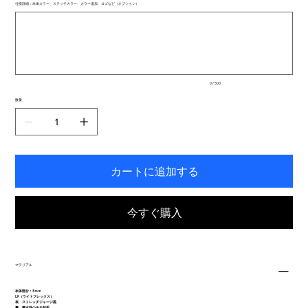
仕様詳細：本体カラー、ステッチカラー、カラー追加、ロゴなど（オプション）
で
最
き
大
ま
500
文
す。
字
ま
で
入
0 / 500
力
で
数量
き
ま
す。
カートに追加する
今すぐ購入
マテリアル
本体部分：3ｍｍ
LF（ライトフレックス）
表 ストレッチジャージ黒
裏 撥水性のある起毛