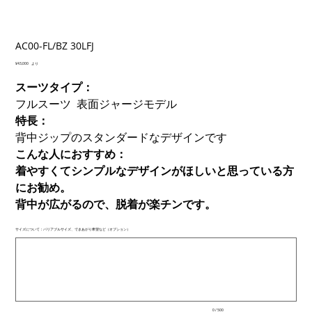
AC00-FL/BZ 30LFJ
価
¥43,000
より
格
スーツタイプ：
フルスーツ 表面ジャージモデル
特長：
背中ジップのスタンダードなデザインです
こんな人におすすめ：
着やすくてシンプルなデザインがほしいと思っている方
にお勧め。
背中が広がるので、脱着が楽チンです。
サイズについて：バリアブルサイズ、できあがり希望など（オプション）
最
大
500
文
字
ま
で
入
0 / 500
力