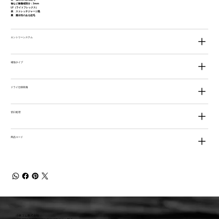
袖など稼働域部分：3mm
LF（ライトフレックス）
表 ストレッチジャージ黒
裏 撥水性のある起毛
エントリーシステム
補強タイプ
ドライ仕様装備
切口処理
商品コード
小林ゴム株式会社