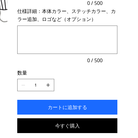
力
0 / 500
で
仕様詳細：本体カラー、ステッチカラー、カ
き
ま
ラー追加、ロゴなど（オプション）
す。
最
大
500
文
字
ま
で
入
力
0 / 500
で
き
数量
ま
す。
カートに追加する
今すぐ購入