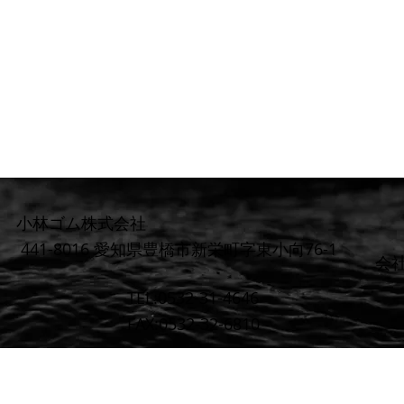
小林ゴム株式会社
441-8016 愛知県豊橋市新栄町字東小向76-1
​会
TEL:0532-31-4646
FAX:0532-32-6810