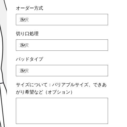
オーダー方式
切り口処理
パッドタイプ
サイズについて：バリアブルサイズ、できあ
がり希望など（オプション）
最
大
500
文
字
ま
で
入