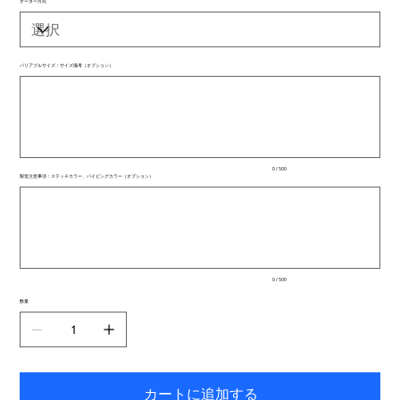
オーダー方式
バリアブルサイズ：サイズ備考（オプション）
最
大
500
文
字
ま
で
入
0 / 500
力
製造注意事項：ステッチカラー、パイピングカラー（オプション）
で
最
き
大
ま
500
文
す。
字
ま
で
入
0 / 500
力
で
数量
き
ま
す。
カートに追加する