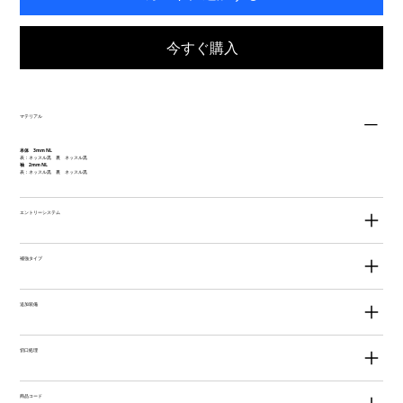
今すぐ購入
マテリアル
本体 3mm NL
表：ネッスル黒 裏 ネッスル黒
袖 2mm NL
表：ネッスル黒 裏 ネッスル黒
エントリーシステム
補強タイプ
追加装備
切口処理
商品コード