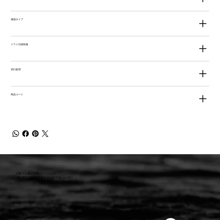
補強タイプ
ドライ仕様装備
切口処理
商品コード
小林ゴム株式会社
441-8016 愛知県豊橋市新栄町字東小向76-1