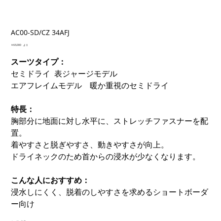
AC00-SD/CZ 34AFJ
価
￥63,000
より
格
スーツタイプ：
セミドライ 表ジャージモデル
エアフレイムモデル 暖か重視のセミドライ
特長：
胸部分に地面に対し水平に、ストレッチファスナーを配
置。
着やすさと脱ぎやすさ、動きやすさが向上。
ドライネックのため首からの浸水が少なくなります。
こんな人におすすめ：
浸水しにくく、脱着のしやすさを求めるショートボーダ
ー向け