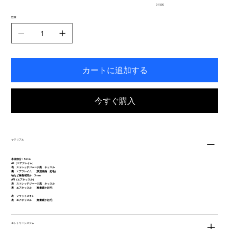
0 / 500
力
で
数量
き
ま
す。
カートに追加する
今すぐ購入
マテリアル
本体部分：5ｍｍ
AF（エアフレイム）
表 ストレッチジャージ黒 ネッスル
裏 エアフレイム （吸湿発熱 起毛）
袖など稼働域部分：3mm
AN（エアネッスル）
表 ストレッチジャージ黒 ネッスル
裏 エアネッスル （軽量暖か起毛）
表 フラットスキン
裏 エアネッスル （軽量暖か起毛）
エントリーシステム