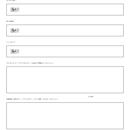
オーダー方式
切り口処理
パッドタイプ
サイズについて：バリアブルサイズ、できあがり希望など（オプション）
最
大
500
文
字
ま
で
入
0 / 500
力
仕様詳細：本体カラー、ステッチカラー、カラー追加、ロゴなど（オプション）
で
最
き
大
ま
500
文
す。
字
ま
で
入