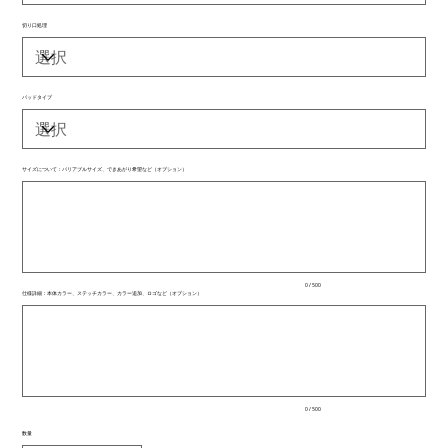
切り口処理
パッドタイプ
サイズについて：バリアブルサイズ、できあがり希望など（オプション）
最
大
500
文
字
ま
で
入
0 / 500
力
仕様詳細：本体カラー、ステッチカラー、カラー追加、ロゴなど（オプション）
で
最
き
大
ま
500
文
す。
字
ま
で
入
0 / 500
力
で
数量
き