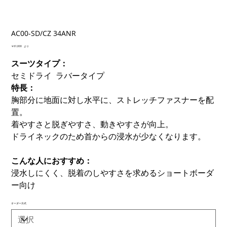
AC00-SD/CZ 34ANR
価
￥61,000
より
格
スーツタイプ：
セミドライ ラバータイプ
特長：
胸部分に地面に対し水平に、ストレッチファスナーを配
置。
着やすさと脱ぎやすさ、動きやすさが向上。
ドライネックのため首からの浸水が少なくなります。
こんな人におすすめ：
浸水しにくく、脱着のしやすさを求めるショートボーダ
ー向け
オーダー方式