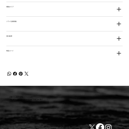
補強タイプ
ドライ仕様装備
切口処理
商品コード
小林ゴム株式会社
441-8016 愛知県豊橋市新栄町字東小向76-1