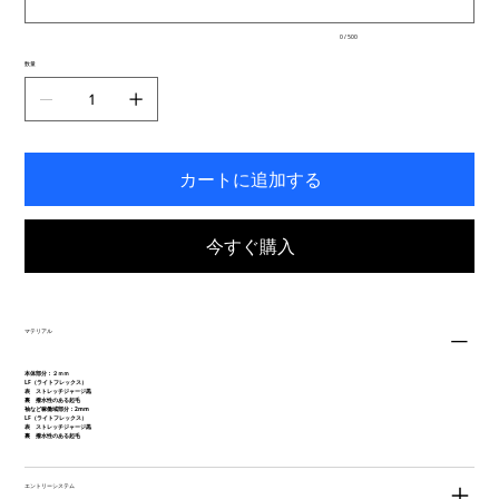
で
入
0 / 500
力
で
数量
き
ま
す。
カートに追加する
今すぐ購入
マテリアル
本体部分：２ｍｍ
LF（ライトフレックス）
表 ストレッチジャージ黒
裏 撥水性のある起毛
袖など稼働域部分：2mm
LF（ライトフレックス）
表 ストレッチジャージ黒
裏 撥水性のある起毛
エントリーシステム