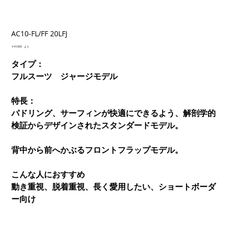
AC10-FL/FF 20LFJ
価
￥47,000
より
格
タイプ：
フルスーツ ジャージモデル
特長：
パドリング、サーフィンが快適にできるよう、解剖学的
検証からデザインされたスタンダードモデル。
背中から前へかぶるフロントフラップモデル。
こんな人におすすめ
動き重視、脱着重視、長く愛用したい、ショートボーダ
ー向け