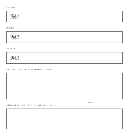
オーダー方式
切り口処理
パッドタイプ
サイズについて：バリアブルサイズ、できあがり希望など（オプション）
最
大
500
文
字
ま
で
入
0 / 500
力
仕様詳細：本体カラー、ステッチカラー、カラー追加、ロゴなど（オプション）
で
最
き
大
ま
500
文
す。
字
ま