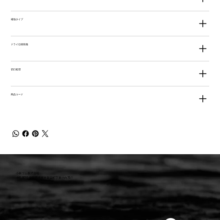
補強タイプ
ドライ仕様装備
切口処理
商品コード
小林ゴム株式会社
441-8016 愛知県豊橋市新栄町字東小向76-1