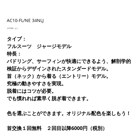
AC10-FL/NE 34NLJ
価
￥47,000
より
格
タイプ：
フルスーツ ジャージモデル
特長：
パドリング、サーフィンが快適にできるよう、解剖学的
検証からデザインされたスタンダードモデル。
首（ネック）から着る（エントリー）モデル。
究極の動きやすさを実現。
脱着にはコツが必要。
でも慣れれば素早く脱ぎ着できます。
色を選ぶことができます。オリジナル配色を楽しもう！
首交換１回無料 ２回目以降6000円（税別）