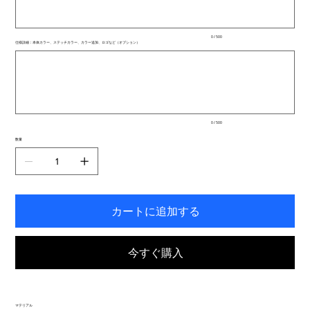
ま
で
入
0 / 500
力
仕様詳細：本体カラー、ステッチカラー、カラー追加、ロゴなど（オプション）
で
最
き
大
ま
500
文
す。
字
ま
で
入
0 / 500
力
で
数量
き
ま
す。
カートに追加する
今すぐ購入
マテリアル