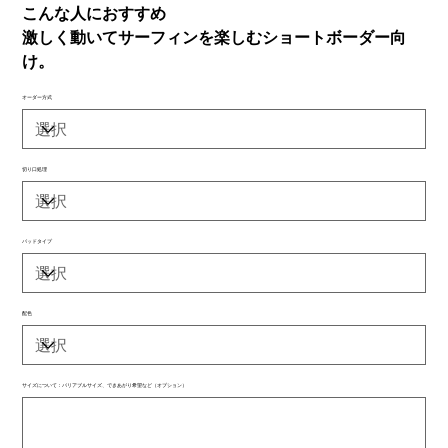
こんな人におすすめ
激しく動いてサーフィンを楽しむショートボーダー向
け。
オーダー方式
切り口処理
パッドタイプ
配色
サイズについて：バリアブルサイズ、できあがり希望など（オプション）
最
大
500
文
字