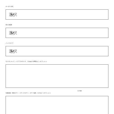
オーダー方式
切り口処理
パッドタイプ
サイズについて：バリアブルサイズ、できあがり希望など（オプション）
最
大
500
文
字
ま
で
入
0 / 500
力
仕様詳細：本体カラー、ステッチカラー、カラー追加、ロゴなど（オプション）
で
最
き
大
ま
500
文
す。
字
ま