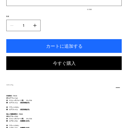
で
入
0 / 500
力
で
数量
き
ま
す。
カートに追加する
今すぐ購入
マテリアル
本体部分：5ｍｍ
AF(エアフレイム)
表 ストレッチジャージ黒 ネッスル
裏 エアフレイム （吸湿発熱起毛）
表 フラットスキン
裏 エアフレイム （吸湿発熱起毛）
袖など稼働域部分：3mm
AN(エアネッスル)
表 ストレッチジャージ黒 ネッスル
裏 エアネッスル （軽量暖か起毛）
表 フラットスキン
裏 エアネッスル （軽量暖か起毛）