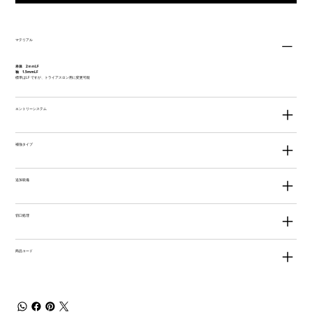
マテリアル
本体 2ｍｍLF
袖 1.5mmLF
標準はLF ですが、トライアスロン用に変更可能
エントリーシステム
補強タイプ
追加装備
切口処理
商品コード