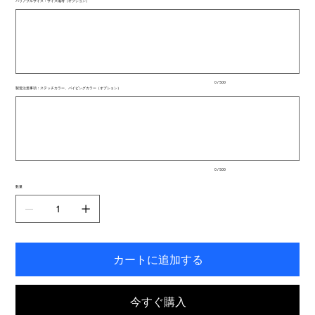
バリアブルサイズ：サイズ備考（オプション）
最
大
500
文
字
ま
で
入
0 / 500
力
製造注意事項：ステッチカラー、パイピングカラー（オプション）
で
最
き
大
ま
500
文
す。
字
ま
で
入
0 / 500
力
で
数量
き
ま
す。
カートに追加する
今すぐ購入