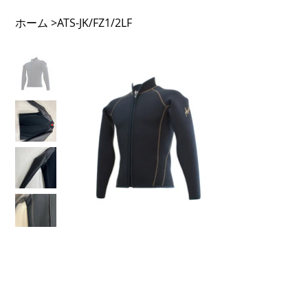
ホーム
>
ATS-JK/FZ1/2LF