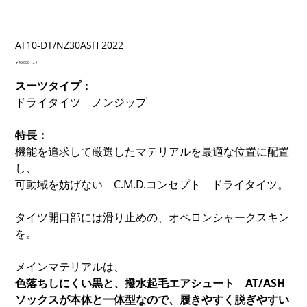
AT10-DT/NZ30ASH 2022
価
￥45,000
より
格
スーツタイプ：
ドライタイツ ノンジップ
特長：
機能を追求して厳選したマテリアルを最適な位置に配置
し、
可動域を妨げない C.M.D.コンセプト ドライタイツ。
タイツ開口部には滑り止めの、オペロンシャークスキン
を。
メインマテリアルは、
色落ちしにくい黒と、撥水起毛エアシュート AT/ASH
ソックスが本体と一体型なので、履きやすく脱ぎやすい