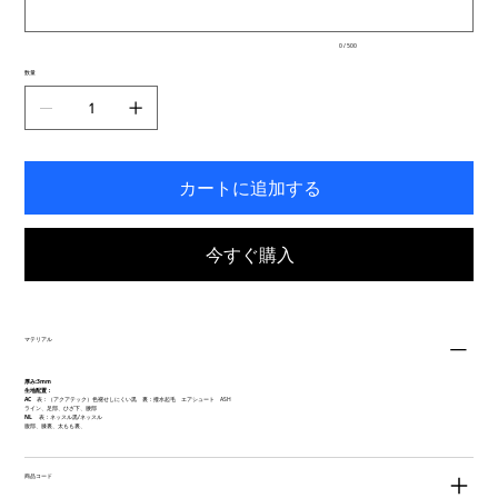
ま
で
入
0 / 500
力
で
数量
き
ま
す。
カートに追加する
今すぐ購入
マテリアル
厚み:3mm
生地配置：
AC
表：（アクアテック）色褪せしにくい黒 裏：撥水起毛 エアシュート ASH
ライン、足部、ひざ下、腰部
NL
表：ネッスル黒/ネッスル
腹部、膝裏、太もも裏、
商品コード