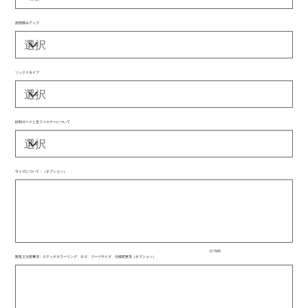
尻部厚みアップ
ソックスタイプ
砂利ガードと足ファスナーについて
サイズについて：（オプション）
最
大
500
文
字
ま
で
入
0 / 500
力
製造上注意事項：ステッチカラーリング、ロゴ、ブーツサイズ、仕様変更等（オプション）
で
最
き
大
ま
500
文
す。
字