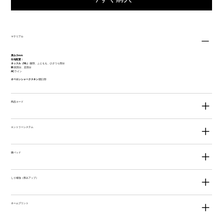
マテリアル
厚み:3mm
生地配置：
ネッスル（NL）
:腹部、ふともも、ひざうら部分
BI
:尻部分、足部分
AC
:ライン
オペロンシャークスキン
:開口部
商品コード
エントリーシステム
膝パッド
しり補強（厚みアップ）
ネームプリント