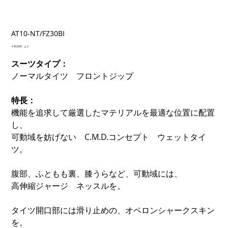
AT10-NT/FZ30BI
価
￥56,000
より
格
スーツタイプ：
ノーマルタイツ フロントジップ
特長：
機能を追求して厳選したマテリアルを最適な位置に配置
し、
可動域を妨げない C.M.D.コンセプト ウェットタイ
ツ。
腹部、ふともも裏、膝うらなど、可動域には、
高伸縮ジャージ ネッスルを。
タイツ開口部には滑り止めの、オペロンシャークスキン
を。