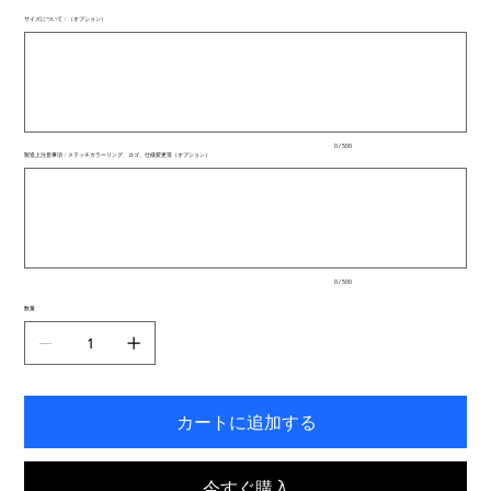
サイズについて：（オプション）
最
大
500
文
字
ま
で
入
0 / 500
力
製造上注意事項：ステッチカラーリング、ロゴ、仕様変更等（オプション）
で
最
き
大
ま
500
文
す。
字
ま
で
入
0 / 500
力
で
数量
き
ま
す。
カートに追加する
今すぐ購入