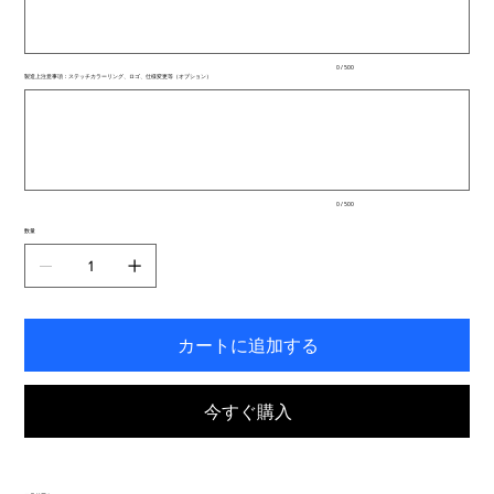
字
ま
で
入
0 / 500
力
製造上注意事項：ステッチカラーリング、ロゴ、仕様変更等（オプション）
で
最
き
大
ま
500
文
す。
字
ま
で
入
0 / 500
力
で
数量
き
ま
す。
カートに追加する
今すぐ購入