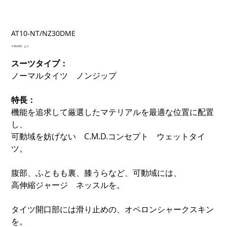
AT10-NT/NZ30DME
価
￥46,000
より
格
スーツタイプ：
ノーマルタイツ ノンジップ
特長：
機能を追求して厳選したマテリアルを最適な位置に配置
し、
可動域を妨げない C.M.D.コンセプト ウェットタイ
ツ。
腹部、ふともも裏、膝うらなど、可動域には、
高伸縮ジャージ ネッスルを。
タイツ開口部には滑り止めの、オペロンシャークスキン
を。