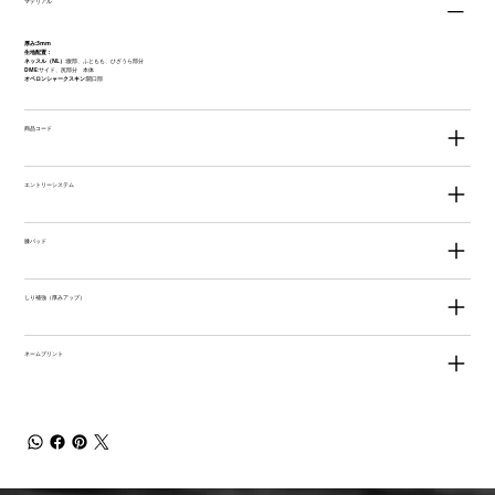
マテリアル
厚み:3mm
生地配置：
ネッスル（NL）
:腹部、ふともも、ひざうら部分
DME
:サイド、尻部分 本体
オペロンシャークスキン
:開口部
商品コード
エントリーシステム
膝パッド
しり補強（厚みアップ）
ネームプリント