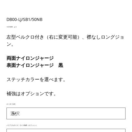
DB00-LJ/SB1/50NB
価
￥27,000
より
格
左型ベルクロ付き（右に変更可能）、襟なしロングジョ
ン。
両面ナイロンジャージ
表面ナイロンジャージ 黒
ステッチカラーを選べます。
補強はオプションです。
オーダー方式
バリアブルサイズ：サイズ備考（オプション）
最