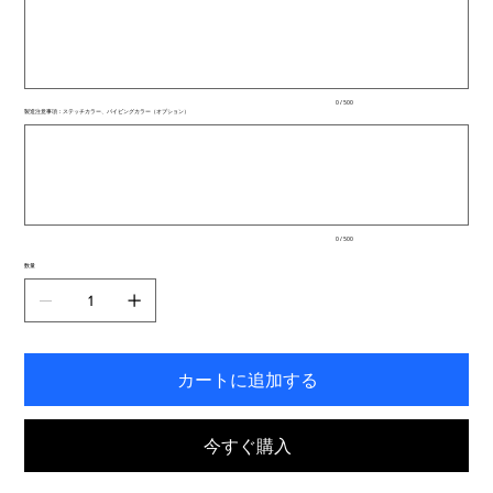
大
500
文
字
ま
で
入
0 / 500
力
製造注意事項：ステッチカラー、パイピングカラー（オプション）
で
最
き
大
ま
500
文
す。
字
ま
で
入
0 / 500
力
で
数量
き
ま
す。
カートに追加する
今すぐ購入