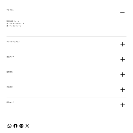
マテリアル
5NB 両面ジャージ
表：ナイロンジャージ 黒
裏：ナイロンジャージ
エントリーシステム
補強タイプ
追加装備
切口処理
商品コード