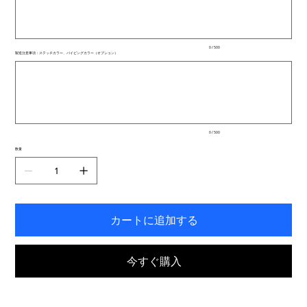
文
字
ま
で
入
0 / 500
力
製造注意事項：ステッチカラー、パイピングカラー（オプション）
で
最
き
大
ま
500
文
す。
字
ま
で
入
0 / 500
力
で
数量
き
ま
す。
カートに追加する
今すぐ購入