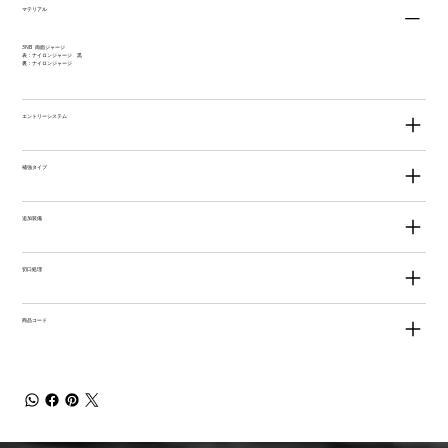
マテリアル
3NB 両面ジャージ
表：ナイロンジャージ 黒
裏：ナイロンジャージ
エントリーシステム
補強タイプ
追加装備
切口処理
商品コード