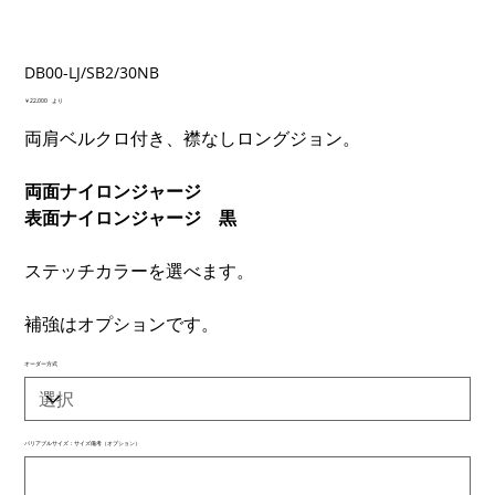
DB00-LJ/SB2/30NB
価
￥22,000
より
格
両肩ベルクロ付き、襟なしロングジョン。
両面ナイロンジャージ
表面ナイロンジャージ 黒
ステッチカラーを選べます。
補強はオプションです。
オーダー方式
バリアブルサイズ：サイズ備考（オプション）
最
大
500