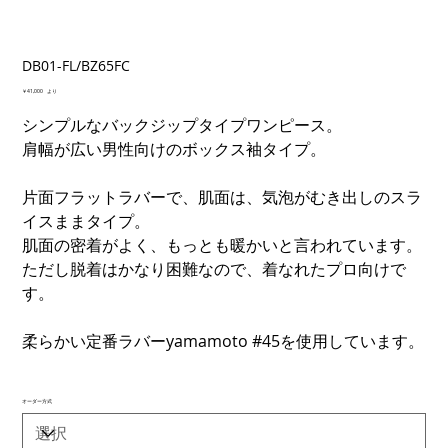
DB01-FL/BZ65FC
価
￥41,000
より
格
シンプルなバックジップタイプワンピース。
肩幅が広い男性向けのボックス袖タイプ。
片面フラットラバーで、肌面は、気泡がむき出しのスラ
イスままタイプ。
肌面の密着がよく、もっとも暖かいと言われています。
ただし脱着はかなり困難なので、着なれたプロ向けで
す。
柔らかい定番ラバーyamamoto #45を使用しています。
オーダー方式