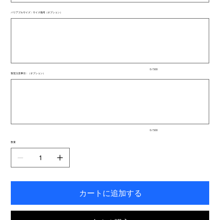
バリアブルサイズ：サイズ備考（オプション）
最
大
500
文
字
ま
で
入
0 / 500
力
製造注意事項：（オプション）
で
最
き
大
ま
500
文
す。
字
ま
で
入
0 / 500
力
で
数量
き
ま
す。
カートに追加する