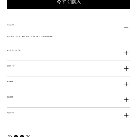
今すぐ購入
マテリアル
6.5FC 片面フラット・裏面（肌面）スライスセル yamamoto #45
エントリーシステム
補強タイプ
追加装備
切口処理
商品コード