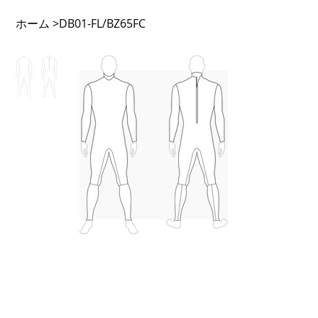
ホーム
>
DB01-FL/BZ65FC