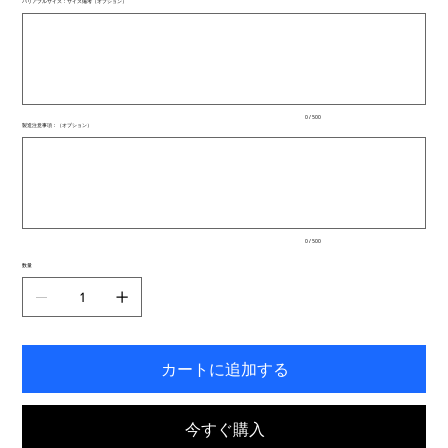
バリアブルサイズ：サイズ備考（オプション）
最
大
500
文
字
ま
で
入
0 / 500
力
製造注意事項：（オプション）
で
最
き
大
ま
500
文
す。
字
ま
で
入
0 / 500
力
で
数量
き
ま
す。
カートに追加する
今すぐ購入