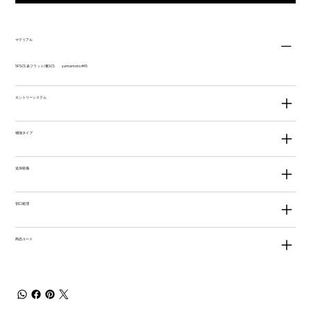
マテリアル
5FSCS 表フラット/裏SCS yamamoto #45
エントリーシステム
補強タイプ
追加装備
切口処理
商品コード