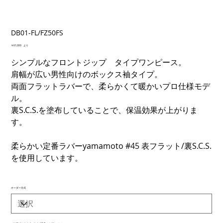
DB01-FL/FZ50FS
価
￥61,000
より
格
シンプルなフロントジップ タイプワンピース。
肩幅が広い男性向けのボックス袖タイプ。
両面フラットラバーで、柔らかくて暖かいプロ仕様モデ
ル。
裏S.C.S.を塗布していることで、保温効果が上がりま
す。
柔らかい定番ラバーyamamoto #45 表フラット/裏S.C.S.
を使用しています。
オーダー方式