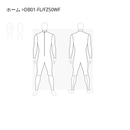
ホーム
>
DB01-FL/FZ50WF