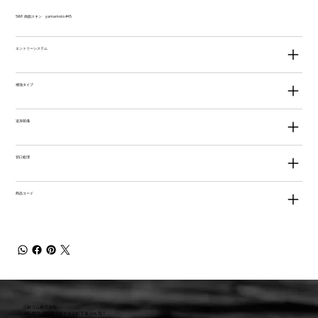
5WF 両面スキン yamamoto #45
エントリーシステム
補強タイプ
追加装備
切口処理
商品コード
小林ゴム株式会社
441-8016 愛知県豊橋市新栄町字東小向76-1