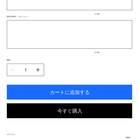
ま
で
入
0 / 500
力
製造注意事項：（オプション）
で
最
き
大
ま
500
文
す。
字
ま
で
入
0 / 500
力
で
数量
き
ま
す。
カートに追加する
今すぐ購入
マテリアル