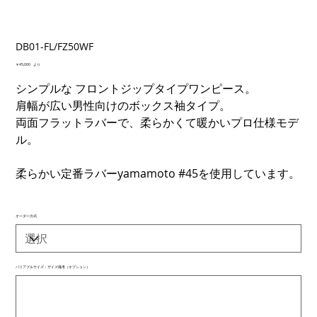
DB01-FL/FZ50WF
価
￥45,000
より
格
シンプルな フロントジップタイプワンピース。
肩幅が広い男性向けのボックス袖タイプ。
両面フラットラバーで、柔らかくて暖かいプロ仕様モデ
ル。
柔らかい定番ラバーyamamoto #45を使用しています。
オーダー方式
バリアブルサイズ：サイズ備考（オプション）
最
大
500
文
字