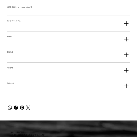
6.5WF 両面スキン yamamoto #45
エントリーシステム
補強タイプ
追加装備
切口処理
商品コード
小林ゴム株式会社
441-8016 愛知県豊橋市新栄町字東小向76-1