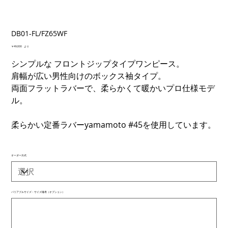
DB01-FL/FZ65WF
価
￥49,000
より
格
シンプルな フロントジップタイプワンピース。
肩幅が広い男性向けのボックス袖タイプ。
両面フラットラバーで、柔らかくて暖かいプロ仕様モデ
ル。
柔らかい定番ラバーyamamoto #45を使用しています。
オーダー方式
バリアブルサイズ：サイズ備考（オプション）
最
大
500
文
字