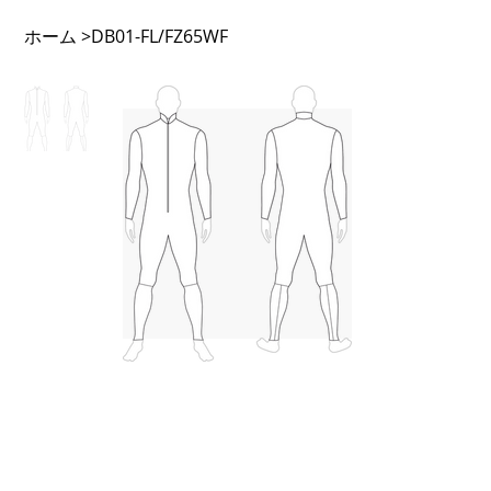
ホーム
>
DB01-FL/FZ65WF