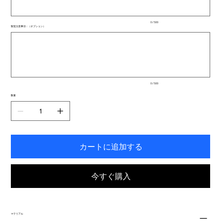
ま
で
入
0 / 500
力
製造注意事項：（オプション）
で
最
き
大
ま
500
文
す。
字
ま
で
入
0 / 500
力
で
数量
き
ま
す。
カートに追加する
今すぐ購入
マテリアル