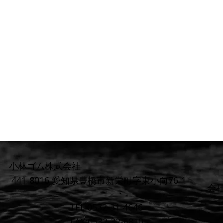
小林ゴム株式会社
441-8016 愛知県豊橋市新栄町字東小向76-1
​会
TEL:0532-31-4646
FAX:0532-32-6810