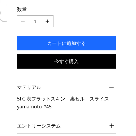
き
数量
ま
す。
カートに追加する
今すぐ購入
マテリアル
5FC 表フラットスキン 裏セル スライス
yamamoto #45
エントリーシステム