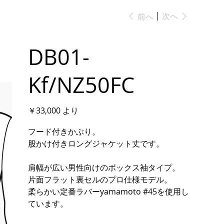
次へ
前へ
DB01-
Kf/NZ50FC
価
￥33,000
より
格
フード付きかぶり。
股かけ付きロングジャケット丈です。
肩幅が広い男性向けのボックス袖タイプ。
片面フラット裏セルのプロ仕様モデル。
柔らかい定番ラバーyamamoto #45を使用し
ています。