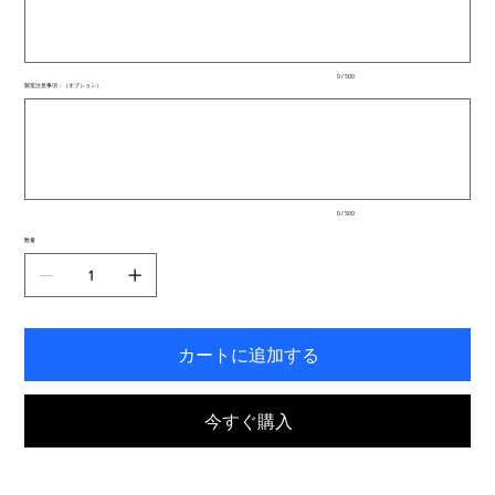
文
字
ま
で
入
0 / 500
力
製造注意事項：（オプション）
で
最
き
大
ま
500
文
す。
字
ま
で
入
0 / 500
力
で
数量
き
ま
す。
カートに追加する
今すぐ購入