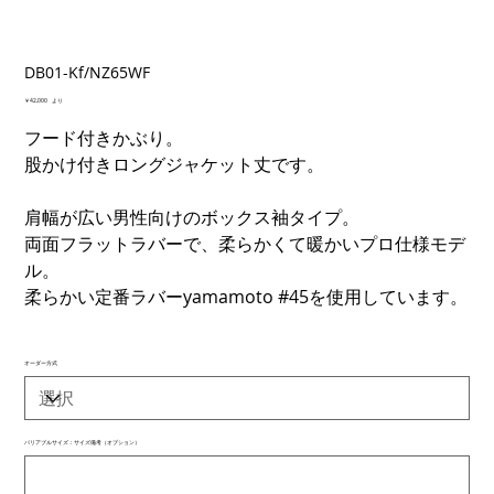
DB01-Kf/NZ65WF
価
￥42,000
より
格
フード付きかぶり。
股かけ付きロングジャケット丈です。
肩幅が広い男性向けのボックス袖タイプ。
両面フラットラバーで、柔らかくて暖かいプロ仕様モデ
ル。
柔らかい定番ラバーyamamoto #45を使用しています。
オーダー方式
バリアブルサイズ：サイズ備考（オプション）
最
大
500