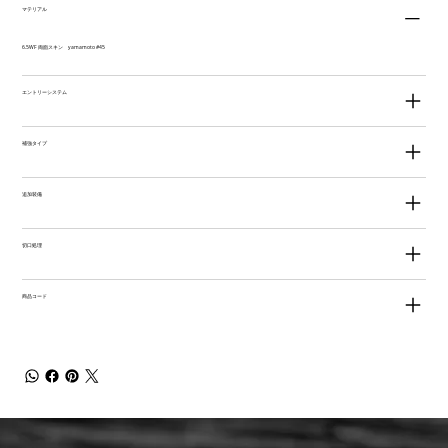
マテリアル
6.5WF 両面スキン yamamoto #45
エントリーシステム
補強タイプ
追加装備
切口処理
商品コード