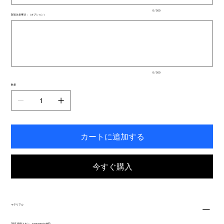
入
0 / 500
力
製造注意事項：（オプション）
で
最
き
大
ま
500
文
す。
字
ま
で
入
0 / 500
力
で
数量
き
ま
す。
カートに追加する
今すぐ購入
マテリアル
5WF 両面スキン yamamoto #45