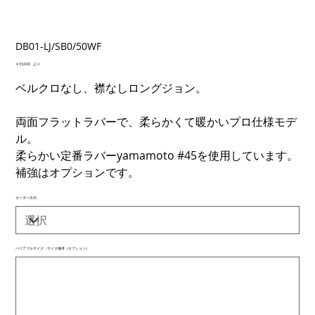
DB01-LJ/SB0/50WF
価
￥33,000
より
格
ベルクロなし、襟なしロングジョン。
両面フラットラバーで、柔らかくて暖かいプロ仕様モデ
ル。
柔らかい定番ラバーyamamoto #45を使用しています。
補強はオプションです。
オーダー方式
バリアブルサイズ：サイズ備考（オプション）
最
大
500
文
字
ま
で