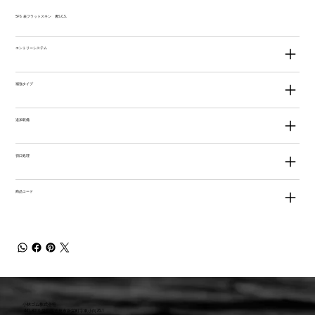
5FS 表フラットスキン 裏S.C.S.
エントリーシステム
補強タイプ
追加装備
切口処理
商品コード
小林ゴム株式会社
441-8016 愛知県豊橋市新栄町字東小向76-1