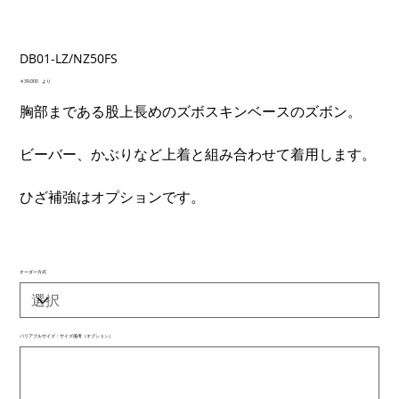
DB01-LZ/NZ50FS
価
￥39,000
より
格
胸部まである股上長めのズボスキンベースのズボン。
ビーバー、かぶりなど上着と組み合わせて着用します。
ひざ補強はオプションです。
オーダー方式
バリアブルサイズ：サイズ備考（オプション）
最
大
500
文
字