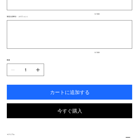
ま
で
入
0 / 500
力
製造注意事項：（オプション）
で
最
き
大
ま
500
文
す。
字
ま
で
入
0 / 500
力
で
数量
き
ま
す。
カートに追加する
今すぐ購入
マテリアル