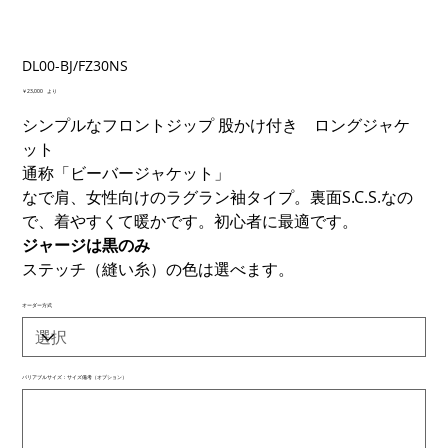
DL00-BJ/FZ30NS
価
￥23,000
より
格
シンプルなフロントジップ 股かけ付き ロングジャケ
ット
通称「ビーバージャケット」
なで肩、女性向けのラグラン袖タイプ。裏面S.C.S.なの
で、着やすくて暖かです。初心者に最適です。
ジャージは黒のみ
ステッチ（縫い糸）の色は選べます。
オーダー方式
バリアブルサイズ：サイズ備考（オプション）
最
大
500
文
字