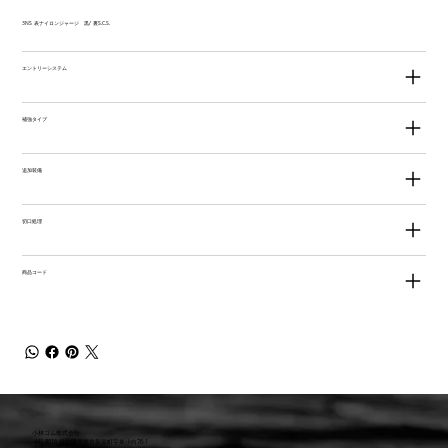
3NS 表ナイロンジャージ 黒/ 裏S.C.S.
エントリーシステム
補強タイプ
追加装備
切口処理
商品コード
小林ゴム株式会社
441-8016 愛知県豊橋市新栄町字東小向76-1