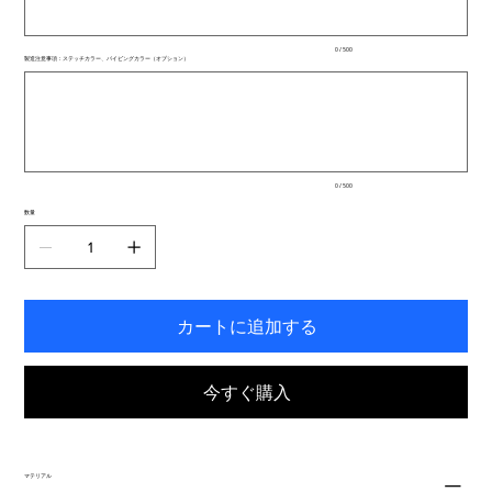
ま
で
入
0 / 500
力
製造注意事項：ステッチカラー、パイピングカラー（オプション）
で
最
き
大
ま
500
文
す。
字
ま
で
入
0 / 500
力
で
数量
き
ま
す。
カートに追加する
今すぐ購入
マテリアル